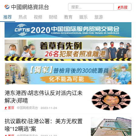
中國網絡資訊台
热搜
推荐
热点
视频
财经
教育
娱乐
旅游
港东港西\胡志伟认反对派内讧未
解决\郑晴
置顶
中国网络资讯台
2023-11-24
抗议霸权\驻港公署：美方无权置
喙“12瞒逃”案
置顶
中国网络资讯台
2023-11-23